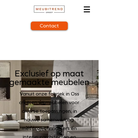
Contact
Exclusief op maat
gemaakte meubelen
Vanuit onze fabriek in Oss
creëren wij meubelen voor
diverse toepassingen, in
nauwe samenwerking
met projectinrichters en
interieurarchitecten en